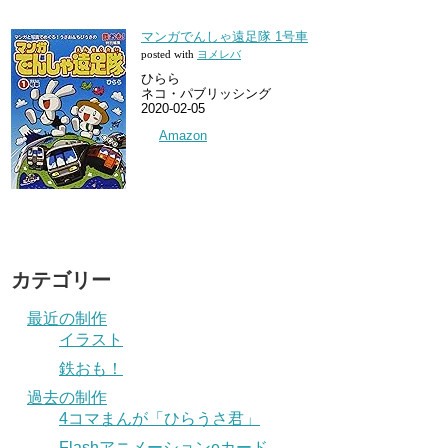
マンガでんしゃ遠足隊 1号車
posted with
ヨメレバ
ひらら
ネコ・パブリッシング
2020-02-05
Amazon
カテゴリー
最近の制作
イラスト
鉄おも！
過去の制作
4コマまんが「ひらうさ君」
Flashアニメーションeカード