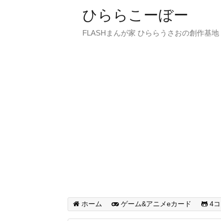
ひららこーぼー
FLASHまんが家 ひららうさおの創作基地
ホーム
ゲーム&アニメeカード
4コ