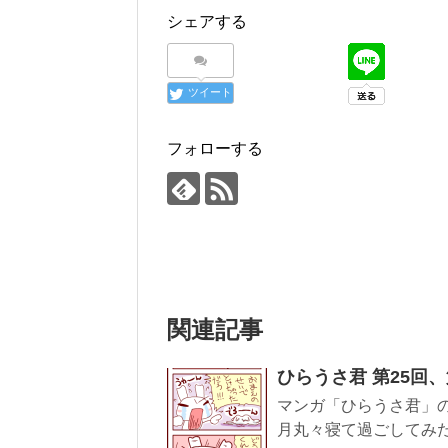
シェアする
ツイート
フォローする
関連記事
ひらうさ君 第25回、
マンガ「ひらうさ君」の第
月丸々寝て過ごしてみ