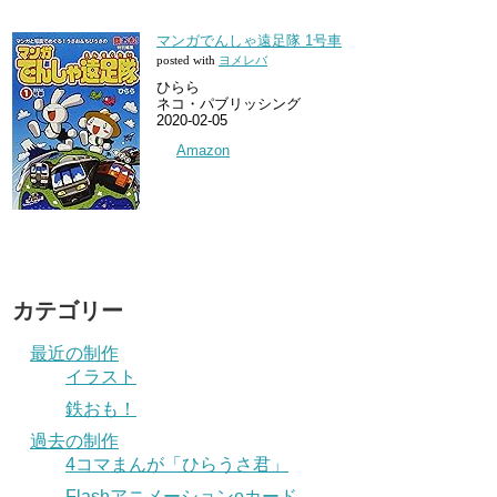
マンガでんしゃ遠足隊 1号車
posted with
ヨメレバ
ひらら
ネコ・パブリッシング
2020-02-05
Amazon
カテゴリー
最近の制作
イラスト
鉄おも！
過去の制作
4コマまんが「ひらうさ君」
Flashアニメーションeカード