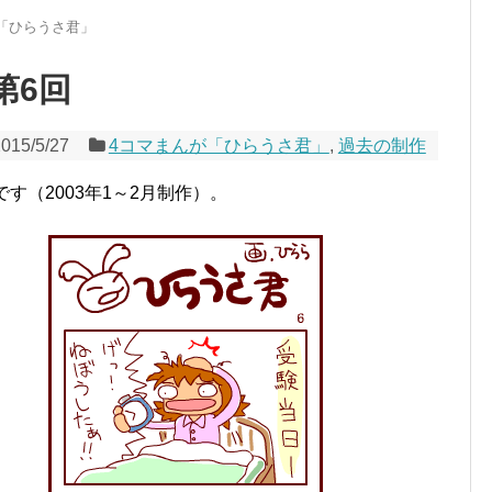
「ひらうさ君」
第6回
015/5/27
4コマまんが「ひらうさ君」
,
過去の制作
す（2003年1～2月制作）。