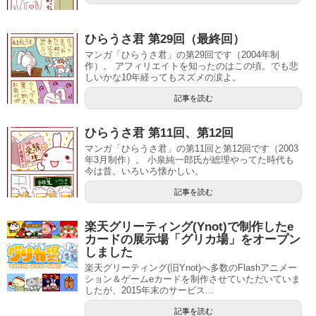
ひらうさ君 第29回（最終回）
マンガ「ひらうさ君」の第29回です（2004年制
作）。 アフィリエイトを知ったのはこの頃。でも悲
しいかな10年経ってもスズメの涙よ。
記事を読む
ひらうさ君 第11回、第12回
マンガ「ひらうさ君」の第11回と第12回です（2003
年3月制作）。 小泉純一郎氏が総理やってた時代も
今は昔。いろいろ懐かしい。
記事を読む
楽天グリーティング(Ynot)で制作したe
カードの展示場「グリカ場」をオープン
しました
楽天グリーティング(旧Ynot)へ多数のFlashアニメー
ション＆ゲームeカードを制作させていただいていま
したが、2015年末のサービス...
記事を読む