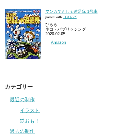
マンガでんしゃ遠足隊 1号車
posted with
ヨメレバ
ひらら
ネコ・パブリッシング
2020-02-05
Amazon
カテゴリー
最近の制作
イラスト
鉄おも！
過去の制作